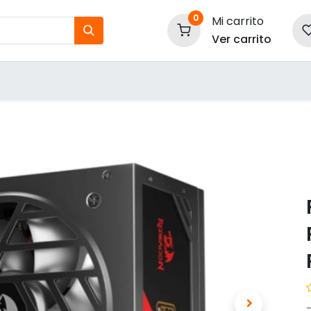
0
Mi carrito
Ver carrito
tos
Nuestras Marcas
P
Información