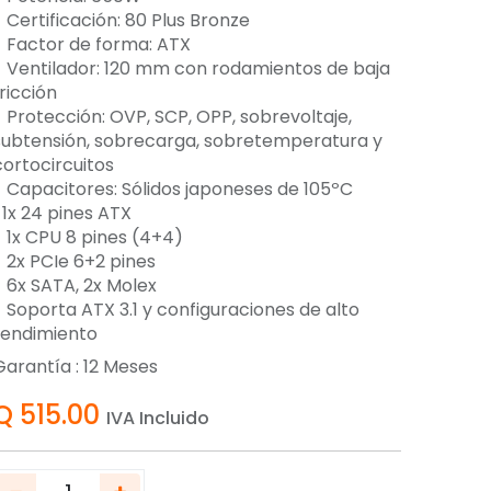
- Certificación: 80 Plus Bronze
- Factor de forma: ATX
- Ventilador: 120 mm con rodamientos de baja
ricción
- Protección: OVP, SCP, OPP, sobrevoltaje,
subtensión, sobrecarga, sobretemperatura y
cortocircuitos
- Capacitores: Sólidos japoneses de 105ºC
-1x 24 pines ATX
- 1x CPU 8 pines (4+4)
- 2x PCIe 6+2 pines
- 6x SATA, 2x Molex
- Soporta ATX 3.1 y configuraciones de alto
rendimiento
Garantía :
12
Meses
Q
515.00
IVA Incluido