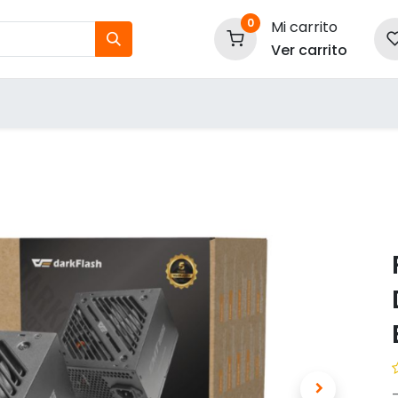
0
Mi carrito
Ver carrito
tos
Nuestras Marcas
P
Información