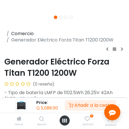
Comercio
Generador Eléctrico Forza Titan T1200 1200W
Generador Eléctrico Forza
Titan T1200 1200W
(0 reseña)
- Tipo de batería LMFP de 1102.5Wh 26.25V 42Ah
(3.75V 294Ah)
Price:
Añadir a la cesta
- Ciclos de batería 3000 ciclos al 80%+ de capacidad
Q
5,088.00
- Carga rápida en 1,5 hr
0
- Carga solar:MPPT 12-30V, 7.5A, 180W máx.
- Pantalla LCD de fácil lectura
Home
Search
Wishlist
Account