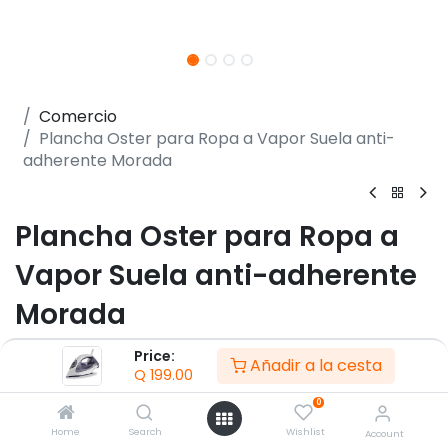
Comercio
Plancha Oster para Ropa a Vapor Suela anti-
adherente Morada
Plancha Oster para Ropa a
Vapor Suela anti-adherente
Morada
(0 reseña)
Price:
Añadir a la cesta
Q
199.00
- Control de temperatura
- Suela anti-adherente
0
- Tanque de agua de 160 ml
Home
Search
Wishlist
Account