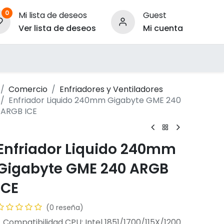
0
Mi lista de deseos
Guest
Ver lista de deseos
Mi cuenta
ara Empresas
Comercio
Enfriadores y Ventiladores
Enfriador Liquido 240mm Gigabyte GME 240
ARGB ICE
Enfriador Liquido 240mm
Gigabyte GME 240 ARGB
ICE
(0 reseña)
- Compatibilidad CPU: Intel 1851/1700/115X/1200