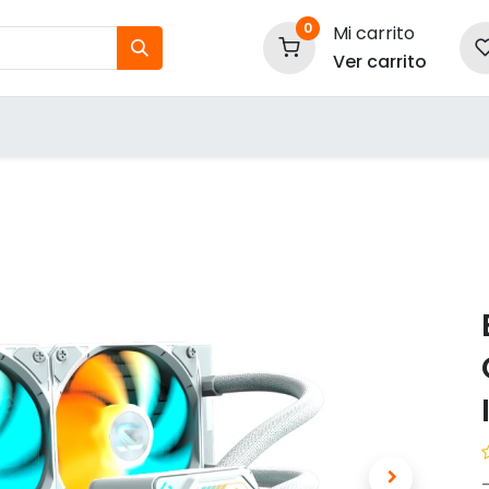
0
Mi carrito
Ver carrito
tos
Nuestras Marcas
P
Información