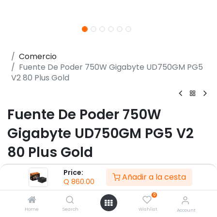
Comercio
Fuente De Poder 750W Gigabyte UD750GM PG5
V2 80 Plus Gold
Fuente De Poder 750W
Gigabyte UD750GM PG5 V2
80 Plus Gold
(0 reseña)
Price:
Añadir a la cesta
Q
860.00
- Potencia: 750W
- Certificación: 80 PLUS Gold
0
- Factor de forma: ATX 12V v3.1
Home
Search
Wishlist
Account