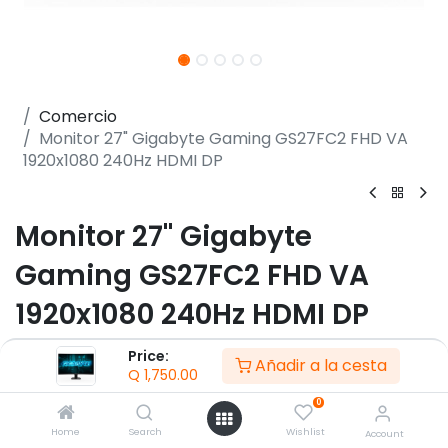
Comercio
Monitor 27" Gigabyte Gaming GS27FC2 FHD VA
1920x1080 240Hz HDMI DP
Monitor 27" Gigabyte
Gaming GS27FC2 FHD VA
1920x1080 240Hz HDMI DP
(0 reseña)
Price:
Añadir a la cesta
Q
1,750.00
- Pantalla (diagonal) 27" VA LED 1500R
- Resolución de 1920 x 1080 (FHD)
0
- Tasa de refresco 240 Hz
Home
Search
Wishlist
Account