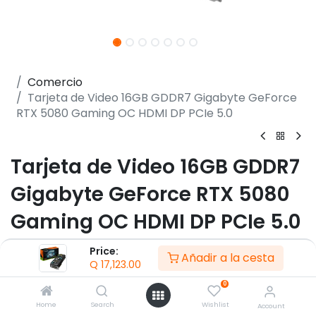
Comercio
Tarjeta de Video 16GB GDDR7 Gigabyte GeForce
RTX 5080 Gaming OC HDMI DP PCIe 5.0
Tarjeta de Video 16GB GDDR7
Gigabyte GeForce RTX 5080
Gaming OC HDMI DP PCIe 5.0
(0 reseña)
Price:
Añadir a la cesta
Q
17,123.00
- NVIDIA GeForce RTX 5080
- PCI Express 5.0
0
- Memoria 16GB GDDR7
Home
Search
Wishlist
Account