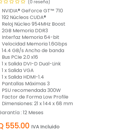
(0 reseña)
- NVIDIA® GeForce GT™ 710
- 192 Núcleos CUDA®
- Reloj Núcleo 954MHz Boost
- 2GB Memoria DDR3
- Interfaz Memoria 64-bit
- Velocidad Memoria 1.6Gbps
- 14.4 GB/s Ancho de banda
 Bus PCIe 2.0 x16
 1 x Salida DVI-D Dual-Link
 1 x Salida VGA
 1 x Salida HDMI-1.4
- Pantallas Máximas 3
- PSU recomendada 300W
- Factor de Forma Low Profile
- Dimensiones: 21 x 144 x 68 mm
Garantía :
12
Meses
Q
555.00
IVA Incluido