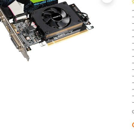
-
-
-
-