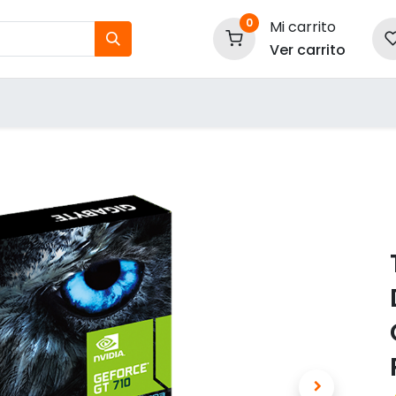
0
Mi carrito
Ver carrito
tos
Nuestras Marcas
P
Información