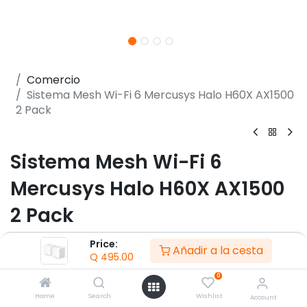
Comercio
Sistema Mesh Wi-Fi 6 Mercusys Halo H60X AX1500
2 Pack
Sistema Mesh Wi-Fi 6
Mercusys Halo H60X AX1500
2 Pack
(0 reseña)
Price:
Añadir a la cesta
Q
495.00
- Velocidades Wi-Fi 6 de hasta 1500 Mbps: 1201 Mbps
en 5 GHz y 300 Mbps en 2.4 GHz
0
- Roaming sin interrupciones con una red unificada
Home
Search
Wishlist
Account