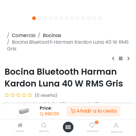
Comercio
Bocinas
Bocina Bluetooth Harman Kardon Luna 40 W RMS
Gris
Bocina Bluetooth Harman
Kardon Luna 40 W RMS Gris
(0 reseña)
- Potencia de salida 1 x 25 W RMS + 1 x 15 W RMS
Price:
Añadir a la cesta
- Respuesta de frecuencia 60 Hz a 20 kHz
Q
990.00
- Relación señal/ruido > 80 dB
0
- Batería de polímero de iones de litio 17.28 Wh
- Tiempo de carga 2.5 horas
Home
Search
Wishlist
Account