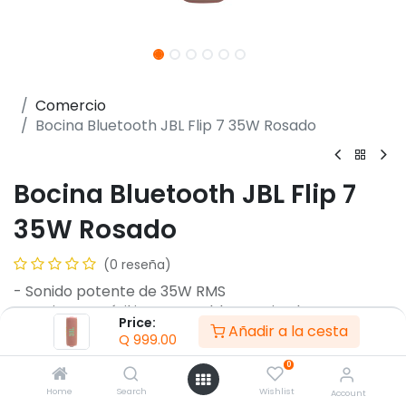
Comercio
Bocina Bluetooth JBL Flip 7 35W Rosado
Bocina Bluetooth JBL Flip 7
35W Rosado
(0 reseña)
- Sonido potente de 35W RMS
- Bocina portátil impermeable y antirrobos
Price:
Añadir a la cesta
- Potencia total de 35W RMS
Q
999.00
- Respuesta de frecuencia 60 Hz - 20 kHz
0
- Bluetooth 5.4 con Auracast
- Alcance Bluetooth de hasta 30m
Home
Search
Wishlist
Account