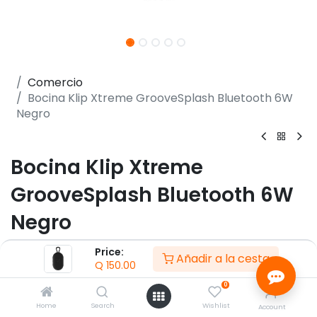
Comercio
Bocina Klip Xtreme GrooveSplash Bluetooth 6W
Negro
Bocina Klip Xtreme
GrooveSplash Bluetooth 6W
Negro
(0 reseña)
Price:
Añadir a la cesta
Q
150.00
- Máxima potencia de salida (RMS): 6W
- Clasificación de resistencia al agua: Resistente al
0
agua: IPX71
Home
Search
Wishlist
Account