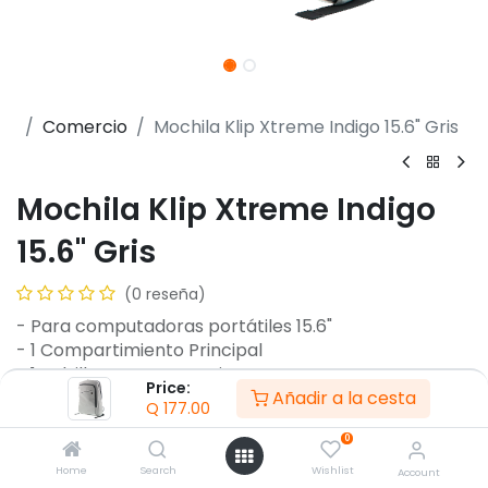
Comercio
Mochila Klip Xtreme Indigo 15.6" Gris
Mochila Klip Xtreme Indigo
15.6" Gris
(0 reseña)
- Para computadoras portátiles 15.6"
- 1 Compartimiento Principal
- 1 Bolsillo para accesorios
Price:
Añadir a la cesta
- Poliuretano y poliéster
Q
177.00
- Forro de Poliéster
0
Garantía :
12
Meses
Home
Search
Wishlist
Account