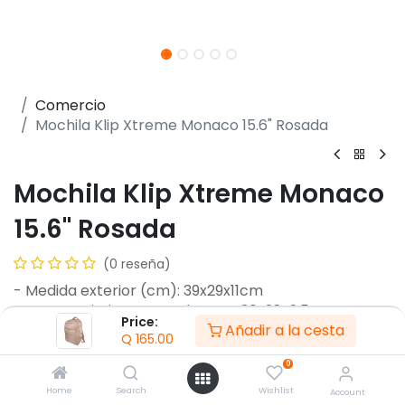
Comercio
Mochila Klip Xtreme Monaco 15.6" Rosada
Mochila Klip Xtreme Monaco
15.6" Rosada
(0 reseña)
- Medida exterior (cm): 39x29x11cm
- Compartimiento para laptop: 30x28x2.5cm
Price:
Añadir a la cesta
- Dos compartimientos principales para
Q
165.00
almacenamiento
0
- Bolsillo interno con cierre: + 3 bolsillos
organizadores
Home
Search
Wishlist
Account