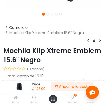
Comercio
Mochila Klip Xtreme Emblem 15.6" Negro
Mochila Klip Xtreme Emblem
15.6" Negro
(0 reseña)
- Para laptop de 15.6"
- Bolsillo interior con cierre de cremallera (Externo)
Price:
Añadir a la cesta
- Organizador (Externo)
Q
175.00
- 2 x Bolsillos de malla en los costados con borde
0
elasticado (Externo)
- Bolsillo principal y bolsillo interior con cierre de
Home
Search
Wishlist
Account