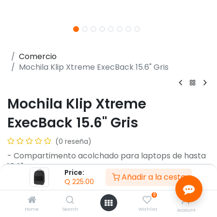
Comercio
Mochila Klip Xtreme ExecBack 15.6" Gris
Mochila Klip Xtreme
ExecBack 15.6" Gris
(0 reseña)
- Compartimento acolchado para laptops de hasta
15.6"
Price:
Añadir a la cesta
- Dos amplios compartimentos principales con
Q
225.00
cierre
0
​- Bolsillo frontal con cremallera de acceso rápido
​- Dos bolsillos laterales para botellas de agua
Home
Search
Wishlist
Account