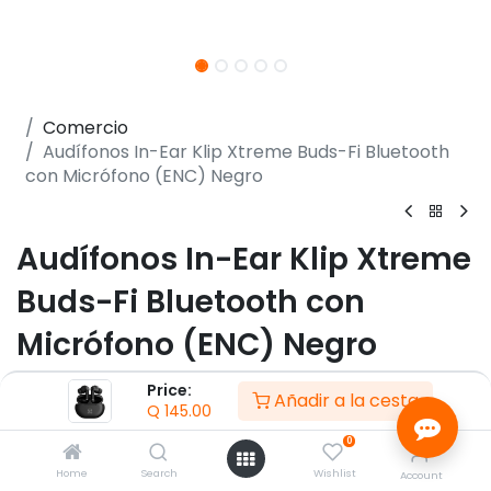
Comercio
Audífonos In-Ear Klip Xtreme Buds-Fi Bluetooth
con Micrófono (ENC) Negro
Audífonos In-Ear Klip Xtreme
Buds-Fi Bluetooth con
Micrófono (ENC) Negro
(0 reseña)
Price:
Añadir a la cesta
Q
145.00
- Audífonos tipo TWS
- Factor de forma Intraaural
0
- Micrófono integrado con cancelación de ruido
Home
Search
Wishlist
Account