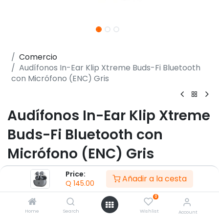
Comercio
Audífonos In-Ear Klip Xtreme Buds-Fi Bluetooth
con Micrófono (ENC) Gris
Audífonos In-Ear Klip Xtreme
Buds-Fi Bluetooth con
Micrófono (ENC) Gris
(0 reseña)
Price:
Añadir a la cesta
Q
145.00
- Audífonos tipo TWS
- Factor de forma Intraaural
0
- Micrófono integrado con cancelación de ruido
Home
Search
Wishlist
Account