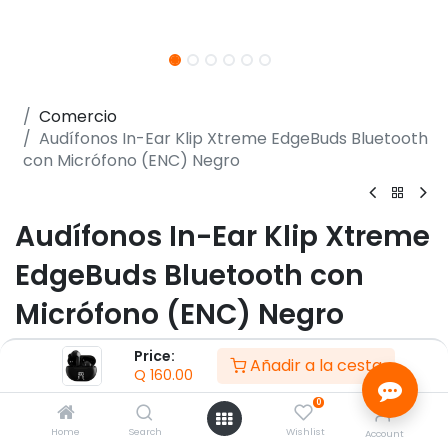
Comercio
Audífonos In-Ear Klip Xtreme EdgeBuds Bluetooth
con Micrófono (ENC) Negro
Audífonos In-Ear Klip Xtreme
EdgeBuds Bluetooth con
Micrófono (ENC) Negro
(0 reseña)
Price:
Añadir a la cesta
Q
160.00
- Hasta 22 horas combinadas
- Cancelación activa de ruido (ANC) y modo
0
Transparencia
Home
Search
Wishlist
Account