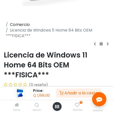
Comercio
Licencia de Windows 11 Home 64 Bits OEM
***FISICA***
Licencia de Windows 11
Home 64 Bits OEM
***FISICA***
(0 reseña)
Price:
- Con nuevas funcionalidades y más apps
Añadir a la cesta
Q
1,199.00
- Microsoft Edge, El navegador rápido, divertido y
seguro
0
- Cambiá de escritorios para una mejor organización
Home
Search
Wishlist
Account