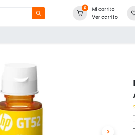
0
Mi carrito
Ver carrito
tos
Nuestras Marcas
P
Información