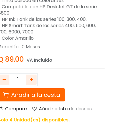
- Tinta basada en colorantes
- Compatible con HP DeskJet GT de la serie
5800
 HP Ink Tank de las series 100, 300, 400,
- HP Smart Tank de las series 400, 500, 600,
700, 6000, 7000
- Color Amarillo
Garantía :
0
Meses
Q
89.00
IVA Incluido
Añadir a la cesta
Compare
Añadir a lista de deseos
Solo 4 Unidad(es) disponibles.