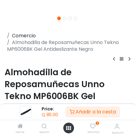
Comercio
Almohadilla de Reposamuñecas Unno Tekno
MP6006BK Gel Antideslizante Negro
Almohadilla de
Reposamuñecas Unno
Tekno MP6006BK Gel
Antideslizante Negro
Price:
Añadir a la cesta
Q
85.00
(0 reseña)
0
-Fabricado en gel
Home
Search
Wishlist
Account
-Dimensiones 419.1 × 60.96 × 20.32 mm