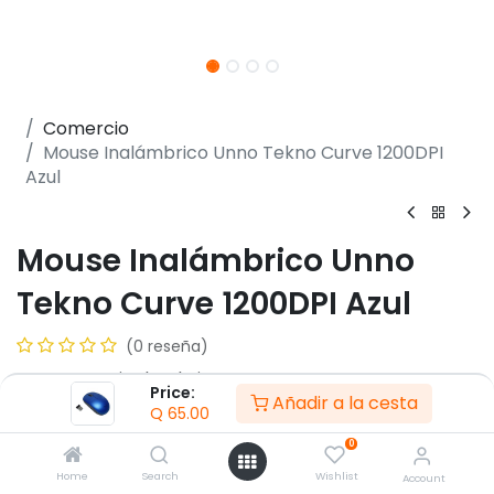
Comercio
Mouse Inalámbrico Unno Tekno Curve 1200DPI
Azul
Mouse Inalámbrico Unno
Tekno Curve 1200DPI Azul
(0 reseña)
- Conector inalambrio USB
Price:
Añadir a la cesta
- Conexión inalámbrica 2,4 GHz
Q
65.00
- Configuración automática
0
- Resolución de mouse 1200DPI
- Tecnología de mouse Sensor óptico
Home
Search
Wishlist
Account