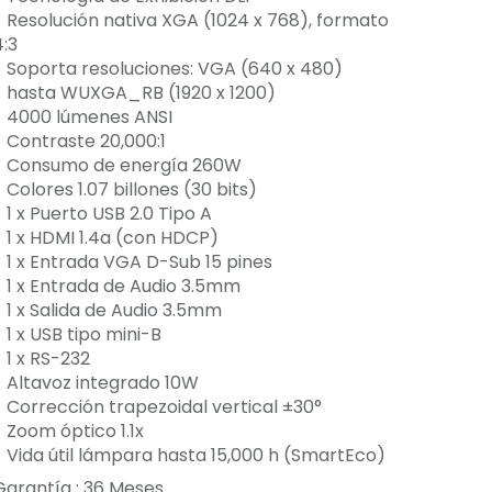
- Resolución nativa XGA (1024 x 768), formato
4:3
- Soporta resoluciones: VGA (640 x 480)
- hasta WUXGA_RB (1920 x 1200)
- 4000 lúmenes ANSI
- Contraste 20,000:1
- Consumo de energía 260W
 Colores 1.07 billones (30 bits)
 1 x Puerto USB 2.0 Tipo A
- 1 x HDMI 1.4a (con HDCP)
- 1 x Entrada VGA D-Sub 15 pines
- 1 x Entrada de Audio 3.5mm
- 1 x Salida de Audio 3.5mm
 1 x USB tipo mini-B
 1 x RS-232
- Altavoz integrado 10W
- Corrección trapezoidal vertical ±30°
- Zoom óptico 1.1x
- Vida útil lámpara hasta 15,000 h (SmartEco)
Garantía :
36
Meses