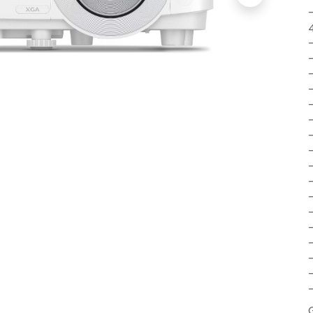
-
-
-
-