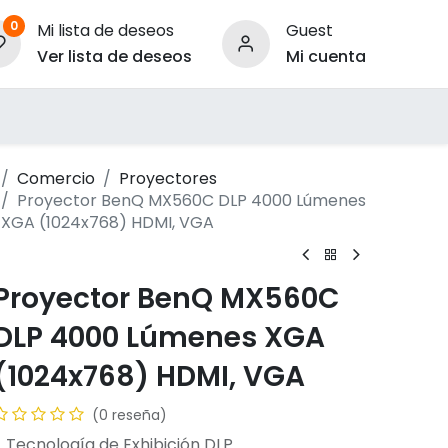
0
Mi lista de deseos
Guest
Ver lista de deseos
Mi cuenta
ara Empresas
Comercio
Proyectores
Proyector BenQ MX560C DLP 4000 Lúmenes
XGA (1024x768) HDMI, VGA
Proyector BenQ MX560C
DLP 4000 Lúmenes XGA
(1024x768) HDMI, VGA
(0 reseña)
- Tecnología de Exhibición DLP