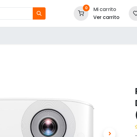
0
Mi carrito
Ver carrito
tos
Nuestras Marcas
P
Información