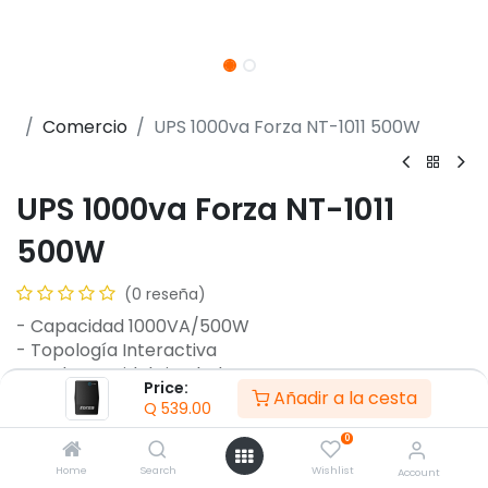
Comercio
UPS 1000va Forza NT-1011 500W
UPS 1000va Forza NT-1011
500W
(0 reseña)
- Capacidad 1000VA/500W
- Topología Interactiva
- Onda senoidal simulada
Price:
Añadir a la cesta
- Voltaje: 120V
Q
539.00
- Entrada NEMA 5-15P
0
- 6 x NEMA 5-15R
- Frecuencia de entrada asignada 45/65 Hz
Home
Search
Wishlist
Account