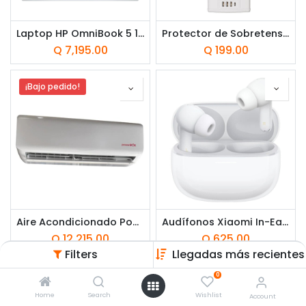
Laptop HP OmniBook 5 16-ag1051la 16" AMD Ryzen AI 5 340 16GB RAM 512GB SSD AMD Radeon 800M W11 Home Plateada Teclado Español
Protector de Sobretensión Forza FSP-1221USBCW 1625W 12 tomas 3 USB-A 1 USB-C 120/240V Blanco
Q
7,195.00
Q
199.00
¡Bajo pedido!
Aire Acondicionado PowerBox 24,000 BTU
Audífonos Xiaomi In-Ear Redmi Buds 8 Pro Blanco
Q
12,215.00
Q
625.00
Filters
Llegadas más recientes
0
Home
Search
Wishlist
Account