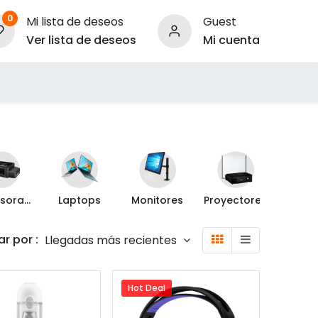
0
Mi lista de deseos
Guest
Ver lista de deseos
Mi cuenta
ara Empresas
Impresoras y Escáner
Laptops
Monitores
Proyectores
r por :
Llegadas más recientes
Hot Deal