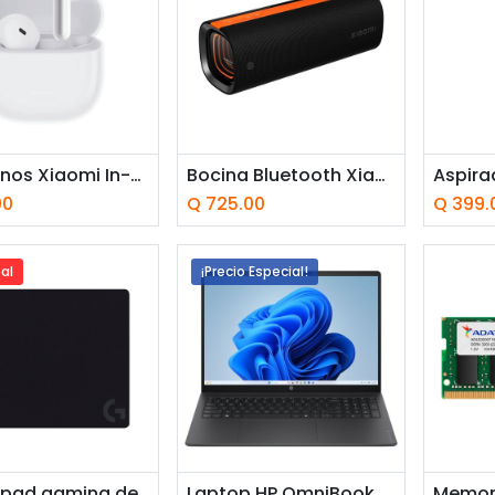
adir a la cesta
Añadir a la cesta
Añ
Audífonos Xiaomi In-Ear Redmi Buds 8 Active Blanco
Bocina Bluetooth Xiaomi Sound Party NS7-GL 50W Negro
00
Q
725.00
Q
399.
al
¡Precio Especial!
adir a la cesta
Añadir a la cesta
Añ
Mousepad gaming de tela Logitech G G240 340x280 mm
Laptop HP OmniBook 3 16-bu0150wm 16" Intel Core Ultra 5 225U 8GB RAM 512GB SSD Intel Graphics W11 Home Mica Silver Teclado Inglés