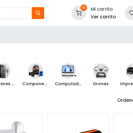
0
Mi carrito
Ver carrito
tos
Nuestras Marcas
P
Información
Celulares y Mas
Componentes de PC
Computadoras
Drones
Ordena