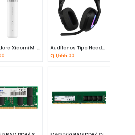
adir a la cesta
Añadir a la cesta
Aspiradora Xiaomi Mi Vacuum Cleaner Mini Blanco
Audífonos Tipo Headset G522 Inalámbrico con Micrófono Negro
00
Q
1,555.00
adir a la cesta
Añadir a la cesta
Memoria RAM DDR4 SODIMM 16GB ADATA Premier 3200MHz CL22
Memoria RAM DDR4 DIMM 8GB ADATA Premier 3200MHz CL22