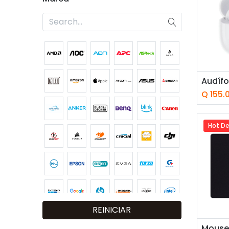
Añ
Q
155.
Hot De
REINICIAR
Añ