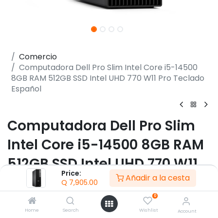
Comercio
Computadora Dell Pro Slim Intel Core i5-14500
8GB RAM 512GB SSD Intel UHD 770 W11 Pro Teclado
Español
Computadora Dell Pro Slim
Intel Core i5-14500 8GB RAM
512GB SSD Intel UHD 770 W11
Price:
Añadir a la cesta
Pro Teclado Español
Q
7,905.00
0
(0 reseña)
Home
Search
Wishlist
Account
- Procesador Intel Core i5-14500 a 2.6GHz base.