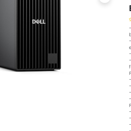
-
-
-