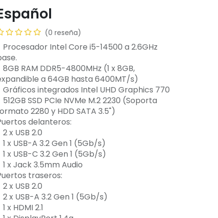
Español
(0 reseña)
- Procesador Intel Core i5-14500 a 2.6GHz
base.
- 8GB RAM DDR5-4800MHz (1 x 8GB,
expandible a 64GB hasta 6400MT/s)
- Gráficos integrados Intel UHD Graphics 770
- 512GB SSD PCIe NVMe M.2 2230 (Soporta
formato 2280 y HDD SATA 3.5")
Puertos delanteros:
 2 x USB 2.0
- 1 x USB-A 3.2 Gen 1 (5Gb/s)
- 1 x USB-C 3.2 Gen 1 (5Gb/s)
- 1 x Jack 3.5mm Audio
Puertos traseros:
 2 x USB 2.0
- 2 x USB-A 3.2 Gen 1 (5Gb/s)
 1 x HDMI 2.1