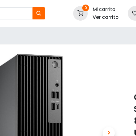
0
Mi carrito
Ver carrito
tos
Nuestras Marcas
P
Información