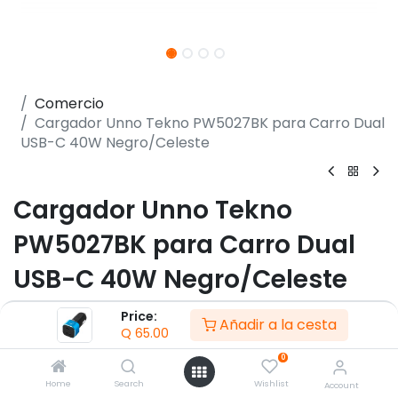
Comercio
Cargador Unno Tekno PW5027BK para Carro Dual
USB-C 40W Negro/Celeste
Cargador Unno Tekno
PW5027BK para Carro Dual
USB-C 40W Negro/Celeste
(0 reseña)
Price:
Añadir a la cesta
Q
65.00
- 2 x Puertos USB-C 5V / 3A - 9V / 2,22A - 12V / 1,66A
- Voltaje de entrada: 12-24 V
0
- potencia de salida: 40W
Home
Search
Wishlist
Account