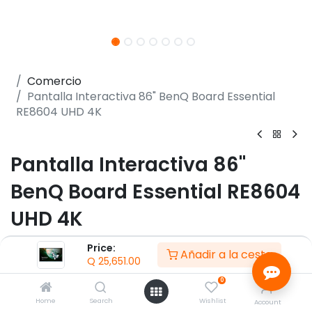
Comercio
Pantalla Interactiva 86" BenQ Board Essential
RE8604 UHD 4K
Pantalla Interactiva 86"
BenQ Board Essential RE8604
UHD 4K
(0 reseña)
Price:
Añadir a la cesta
Q
25,651.00
- Pantalla 86" Touchscreen Antirreflejante IPS
(3840x2160)@60Hz
0
- Tecnología Resistente a Gérmenes (Nano‑ionic
Home
Search
Wishlist
Account