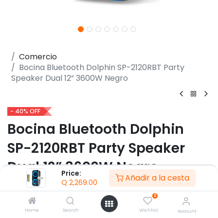
Comercio
Bocina Bluetooth Dolphin SP-2120RBT Party
Speaker Dual 12” 3600W Negro
- 40% OFF
Bocina Bluetooth Dolphin
SP-2120RBT Party Speaker
Dual 12” 3600W Negro
Price:
Añadir a la cesta
Q
2,269.00
(0 reseña)
0
- Tecnología WaveSync™
- Controles de volumen y X-Bass
Home
Search
Wishlist
Account