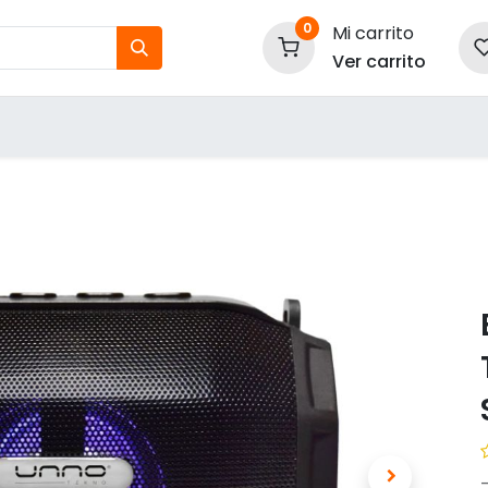
0
Mi carrito
Ver carrito
tos
Nuestras Marcas
P
Información