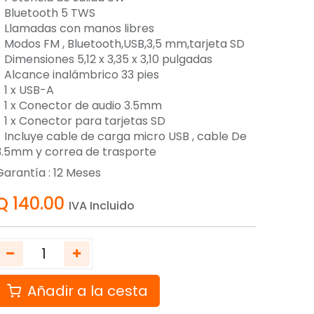
- Bluetooth 5 TWS
- Llamadas con manos libres
- Modos FM , Bluetooth,USB,3,5 mm,tarjeta SD
- Dimensiones 5,12 x 3,35 x 3,10 pulgadas
- Alcance inalámbrico 33 pies
- 1 x USB-A
- 1 x Conector de audio 3.5mm
- 1 x Conector para tarjetas SD
- Incluye cable de carga micro USB , cable De
3.5mm y correa de trasporte
Garantía :
12
Meses
Q
140.00
IVA Incluido
Añadir a la cesta