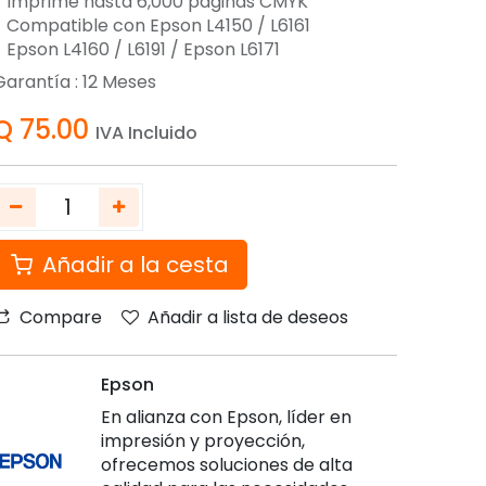
- Imprime hasta 6,000 páginas CMYK
- Compatible con Epson L4150 / L6161
- Epson L4160 / L6191 / Epson L6171
Garantía :
12
Meses
Q
75.00
IVA Incluido
Añadir a la cesta
Compare
Añadir a lista de deseos
Epson
En alianza con Epson, líder en
impresión y proyección,
ofrecemos soluciones de alta