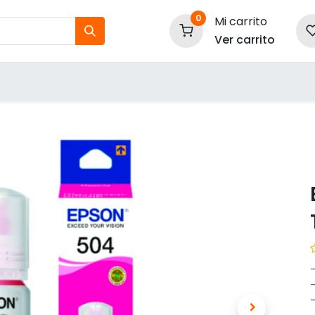
0
Mi carrito
Ver carrito
tos
Nuestras Marcas
P
Información