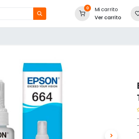
0
Mi carrito
Ver carrito
tos
Nuestras Marcas
P
Información