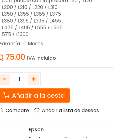
- Compatible con Impresora L110 / L120
 L200 / L210 / L220 / L310
- L350 / L355 / L365 / L375
- L380 / L395 / L395 / L455
- L475 / L495 / L555 / L565
- 575 / L1300
Garantía :
0
Meses
Q
75.00
IVA Incluido
Añadir a la cesta
Compare
Añadir a lista de deseos
Epson