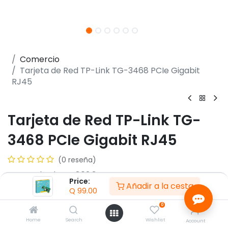
Comercio
Tarjeta de Red TP-Link TG-3468 PCIe Gigabit
RJ45
Tarjeta de Red TP-Link TG-
3468 PCIe Gigabit RJ45
(0 reseña)
- Estandard IEEE 802.3
Price:
Añadir a la cesta
- Interfaz PCI-Express 32-bit
Q
99.00
- Puerto RJ45 10/100/1000Mbps
0
- Compatible con UTP Categoria 3/4/5/5e
- Indicador LED
Home
Search
Wishlist
Account