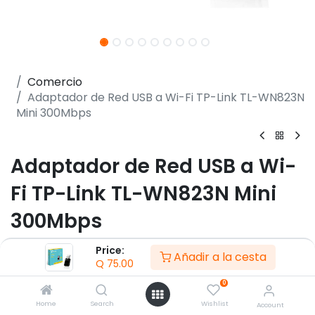
Comercio
Adaptador de Red USB a Wi-Fi TP-Link TL-WN823N
Mini 300Mbps
Adaptador de Red USB a Wi-
Fi TP-Link TL-WN823N Mini
300Mbps
(0 reseña)
Price:
Añadir a la cesta
Q
75.00
- Interfaz USB 2.0
- Botones Wi-Fi Protegida (WPS)
0
- Frecuencia 2.400 - 2.4835 GHz
Home
Search
Wishlist
Account