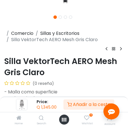
Comercio
Sillas y Escritorios
Silla VektorTech AERO Mesh Gris Claro
Silla VektorTech AERO Mesh
Gris Claro
(0 reseña)
- Malla como superficie
- Color gris claro
Price:
Añadir a la cesta
- Sistema de reposabrazos plegable
Q
1,345.00
- Mecanismo de mariposa
0
- Espuma de densidad 25+
- Soporte de peso de 120 kg
Home
Search
Wishlist
Account