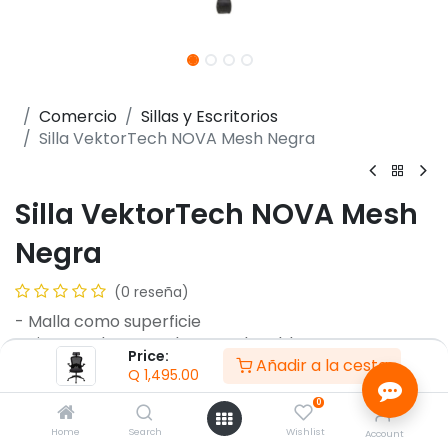
Comercio
Sillas y Escritorios
Silla VektorTech NOVA Mesh Negra
Silla VektorTech NOVA Mesh
Negra
(0 reseña)
- Malla como superficie
- Sistema de reposabrazos plegable
Price:
Añadir a la cesta
- Mecanismo mariposa
Q
1,495.00
- Espuma de densidad 25+
0
- Soporte de peso de 120 kg
- Base de metal
Home
Search
Wishlist
Account