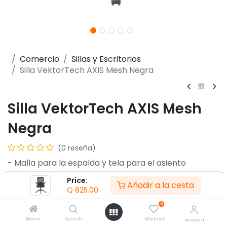
Comercio
Sillas y Escritorios
Silla VektorTech AXIS Mesh Negra
Silla VektorTech AXIS Mesh
Negra
(0 reseña)
- Malla para la espalda y tela para el asiento
- Sistema de reposabrazos abatible
Price:
Añadir a la cesta
- Mecanismo de mariposa
Q
825.00
- Elevación a gas negra de 100 mm
0
- Soporte de peso de 120 kg
- Base de metal
Home
Search
Wishlist
Account