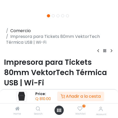
Comercio
Impresora para Tickets 80mm VektorTech
Térmica USB | Wi-Fi
Impresora para Tickets
80mm VektorTech Térmica
USB | Wi-Fi
(0 reseña)
Price:
Añadir a la cesta
Q
810.00
- Velocidad de impresión 230 mm/s
- Impresión de código de Barras 1D y 2D (QR Code)
0
- Línea térmica (Direct Thermal Line)
Home
Search
Wishlist
Account