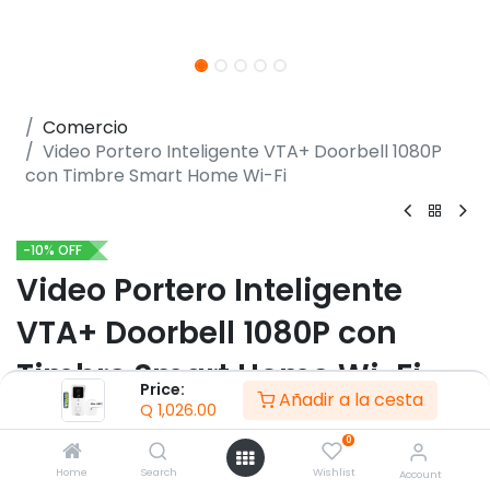
Comercio
Video Portero Inteligente VTA+ Doorbell 1080P
con Timbre Smart Home Wi-Fi
-10% OFF
Video Portero Inteligente
VTA+ Doorbell 1080P con
Timbre Smart Home Wi-Fi
Price:
Añadir a la cesta
Q
1,026.00
(0 reseña)
0
- Resolución Full HD 1080p
- Incluye Timbre para interior con comunicación
Home
Search
Wishlist
Account