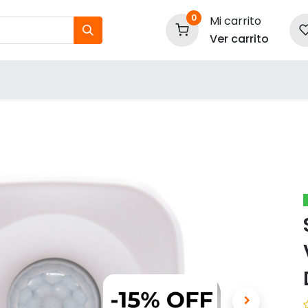
0
Mi carrito
Ver carrito
tos
Nuestras Marcas
P
Información