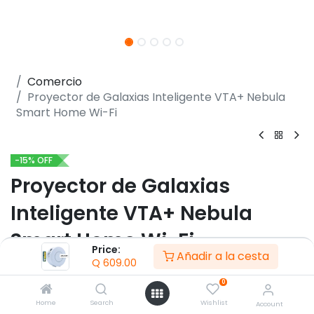
Comercio
Proyector de Galaxias Inteligente VTA+ Nebula
Smart Home Wi-Fi
-15% OFF
Proyector de Galaxias
Inteligente VTA+ Nebula
Smart Home Wi-Fi
Price:
Añadir a la cesta
Q
609.00
(0 reseña)
0
- Luces de estrellas y nebulosas
- Ajuste en 3 diferentes posiciones
Home
Search
Wishlist
Account