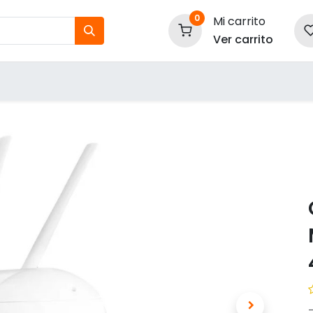
0
Mi carrito
Ver carrito
tos
Nuestras Marcas
P
Información