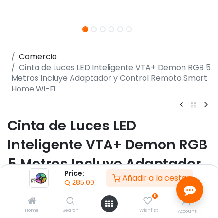
Comercio
Cinta de Luces LED Inteligente VTA+ Demon RGB 5
Metros Incluye Adaptador y Control Remoto Smart
Home Wi-Fi
Cinta de Luces LED
Inteligente VTA+ Demon RGB
5 Metros Incluye Adaptador
Price:
Añadir a la cesta
y Control Remoto Smart
Q
285.00
Home Wi-Fi
0
Home
Search
Wishlist
Account