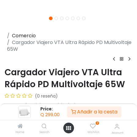
Comercio
Cargador Viajero VTA Ultra Rápido PD Multivoltaje
65W
Cargador Viajero VTA Ultra
Rápido PD Multivoltaje 65W
(0 reseña)
- Cargador viajero multivoltaje
Price:
Añadir a la cesta
- Carga ultra rápida PD de 65W
Q
299.00
- Tensión de entrada 100 ~ 240V
0
- 3 clavijas intercambiables internacionales
- Salida USB-C PD hasta 65W
Home
Search
Wishlist
Account