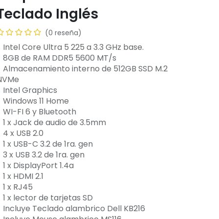
Teclado Inglés
(0 reseña)
- Intel Core Ultra 5 225 a 3.3 GHz base.
- 8GB de RAM DDR5 5600 MT/s
- Almacenamiento interno de 512GB SSD M.2
NVMe
- Intel Graphics
- Windows 11 Home
- WI-FI 6 y Bluetooth
- 1 x Jack de audio de 3.5mm
 4 x USB 2.0
 1 x USB-C 3.2 de 1ra. gen
 3 x USB 3.2 de 1ra. gen
 1 x DisplayPort 1.4a
 1 x HDMI 2.1
 1 x RJ45
 1 x lector de tarjetas SD
- Incluye Teclado alambrico Dell KB216