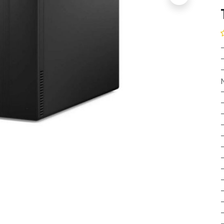
-
-
-
-
-
-
-