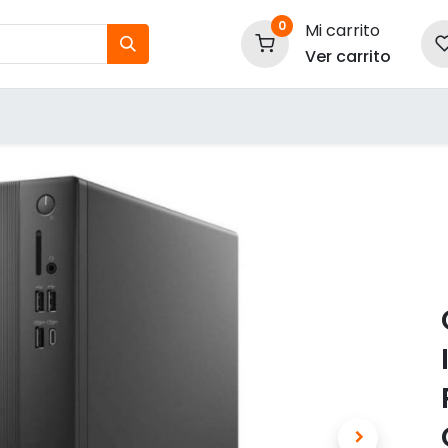
0
Mi carrito
Ver carrito
tos
Nuestras Marcas
P
Información