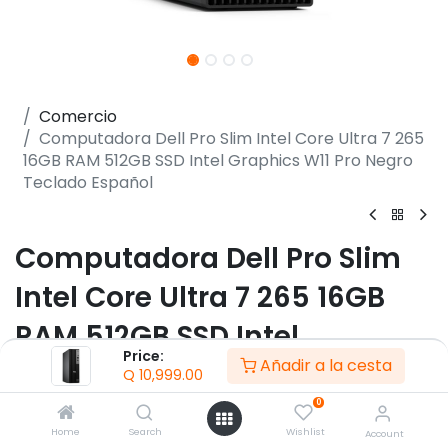
Comercio
Computadora Dell Pro Slim Intel Core Ultra 7 265
16GB RAM 512GB SSD Intel Graphics W11 Pro Negro
Teclado Español
Computadora Dell Pro Slim
Intel Core Ultra 7 265 16GB
RAM 512GB SSD Intel
Price:
Añadir a la cesta
Graphics W11 Pro Negro
Q
10,999.00
Teclado Español
0
Home
Search
Wishlist
Account